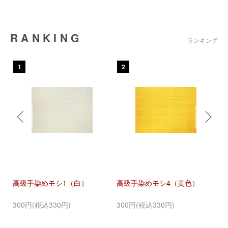
RANKING
ランキング
1
2
ルカ
高級手染めモシ1（白）
高級手染めモシ4（黄色）
高
300円(税込330円)
300円(税込330円)
6