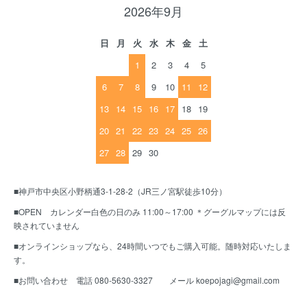
2026年9月
日
月
火
水
木
金
土
1
2
3
4
5
6
7
8
9
10
11
12
13
14
15
16
17
18
19
20
21
22
23
24
25
26
27
28
29
30
■神戸市中央区小野柄通3-1-28-2（JR三ノ宮駅徒歩10分）
■OPEN カレンダー白色の日のみ 11:00～17:00 ＊グーグルマップには反
映されていません
■オンラインショップなら、24時間いつでもご購入可能。随時対応いたしま
す。
■お問い合わせ 電話 080-5630-3327 メール koepojagi@gmail.com