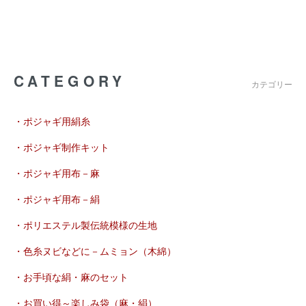
CATEGORY
カテゴリー
・ポジャギ用絹糸
・ポジャギ制作キット
・ポジャギ用布－麻
・ポジャギ用布－絹
・ポリエステル製伝統模様の生地
・色糸ヌビなどに－ムミョン（木綿）
・お手頃な絹・麻のセット
・お買い得～楽しみ袋（麻・絹）