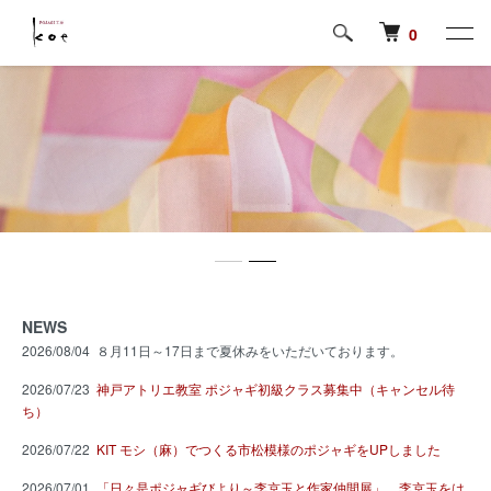
0
NEWS
2026/08/04 ８月11日～17日まで夏休みをいただいております。
2026/07/23
神戸アトリエ教室 ポジャギ初級クラス募集中（キャンセル待
ち）
2026/07/22
KIT モシ（麻）でつくる市松模様のポジャギをUPしました
2026/07/01
「日々是ポジャギびより～李京玉と作家仲間展」。李京玉をは