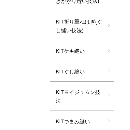
きかがり縫い技法)
KIT折り重ねはぎ(ぐ
し縫い技法)
KITケキ縫い
KITぐし縫い
KITヨイジュムン技
法
KITつまみ縫い