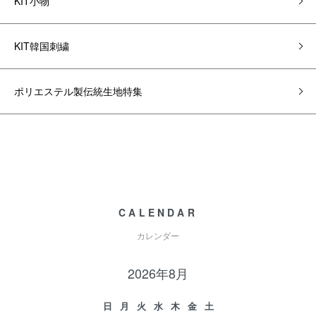
KIT小物
KIT韓国刺繍
ポリエステル製伝統生地特集
CALENDAR
カレンダー
2026年8月
日
月
火
水
木
金
土