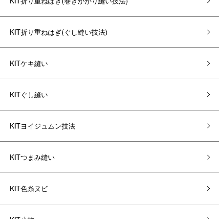
KIT折り重ねはぎ(巻きかがり縫い技法)
KIT折り重ねはぎ(ぐし縫い技法)
KITケキ縫い
KITぐし縫い
KITヨイジュムン技法
KITつまみ縫い
KIT色糸ヌビ