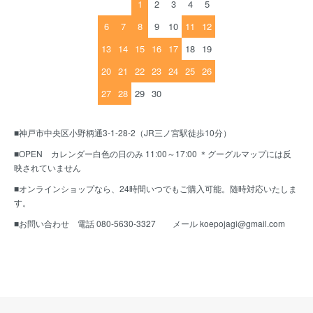
1
2
3
4
5
6
7
8
9
10
11
12
13
14
15
16
17
18
19
20
21
22
23
24
25
26
27
28
29
30
■神戸市中央区小野柄通3-1-28-2（JR三ノ宮駅徒歩10分）
■OPEN カレンダー白色の日のみ 11:00～17:00 ＊グーグルマップには反
映されていません
■オンラインショップなら、24時間いつでもご購入可能。随時対応いたしま
す。
■お問い合わせ 電話 080-5630-3327 メール koepojagi@gmail.com