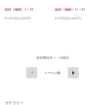
組紐（極細）1～10
組紐（極細）11～21
819円(税込900円)
819円(税込900円)
全
52
商品中
1 - 12
表示
1
ページ目
カテゴリー