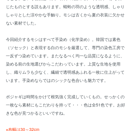
じたものとする説もあります。蜻蛉の羽のような透明感、しゃり
しゃりとした涼やかな手触り。モシは古くから夏の衣装に欠かせ
ない素材でした。
今回紹介するモシはすべて手染め（化学染め）。韓国では素色
（ソセック）と表現する白のモシを厳選して、専門の染色工房で
一反ずつ染めています。またなるべく均一な品質になるように、
染める前の生地選びからこだわっています。上質な生地を使用
し、織りムラも少なく、繊細で透明感あふれる一枚に仕上がって
います。手染めならではのシックな色合いも魅力です。
ポジャギは時間をかけて根気強く完成していくもの。せっかくの
一枚なら素材にもこだわりを持って・・・色は全51色です。お好
きな色が見つかるといいですね。
※布幅は30～32cm