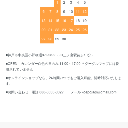
1
2
3
4
5
6
7
8
9
10
11
12
13
14
15
16
17
18
19
20
21
22
23
24
25
26
27
28
29
30
■神戸市中央区小野柄通3-1-28-2（JR三ノ宮駅徒歩10分）
■OPEN カレンダー白色の日のみ 11:00～17:00 ＊グーグルマップには反
映されていません
■オンラインショップなら、24時間いつでもご購入可能。随時対応いたしま
す。
■お問い合わせ 電話 080-5630-3327 メール koepojagi@gmail.com