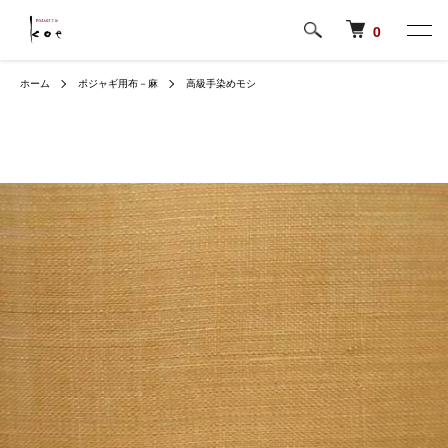
0
ホーム
ポジャギ用布－麻
高級手染めモシ